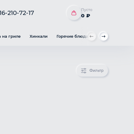
Пусто
16-210-72-17
0 ₽
 на гриле
Хинкали
Горячие блюда
Гарнир
Вы
Фильтр