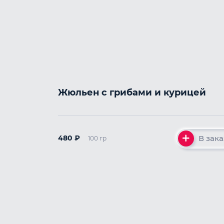
Жюльен с грибами и курицей
В зака
480
₽
100 гр