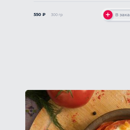
В зака
550
₽
300 гр