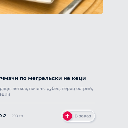
учмачи по мегрельски не кеци
рдце, легкое, печень, рубец, перец острый,
еции
В заказ
50
₽
200 гр