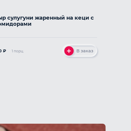
ыр сулугуни жаренный на кеци с
омидорами
В заказ
0
₽
1 порц.