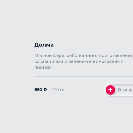
Долма
Мясной фарш собственного приготовлени
со специями и зеленью в виноградных
листьях
В зака
650
₽
200 гр