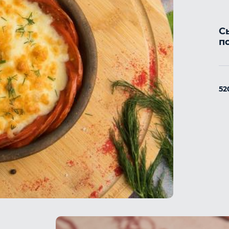
С
п
52