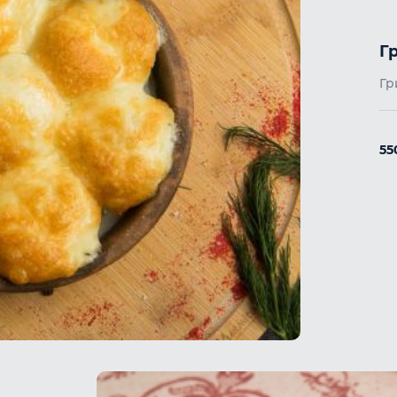
Г
Гр
55