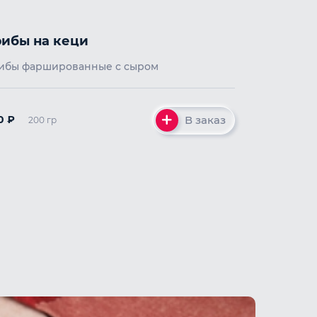
рибы на кеци
ибы фаршированные с сыром
В заказ
0
₽
200 гр