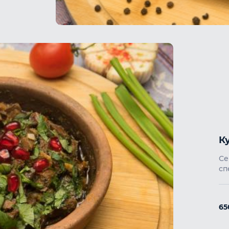
К
Се
сп
6