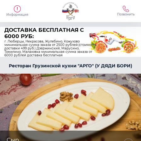
Позвонить
Информация
ДОСТАВКА БЕСПЛАТНАЯ C
6000 РУБ:
г. Люберцы, Некрасова, Жулебино, Кожухово
минимальная сумма заказа от 2500 рублей.(стоимость
доставки 499 руб.) Дзержинский, Марусино,
Томилино, Малаховка минимальная сумма заказа от
6000 рублей доставка бесплатная
Ресторан Грузинской кухни "АРГО" (У ДЯДИ БОРИ)
Сыр