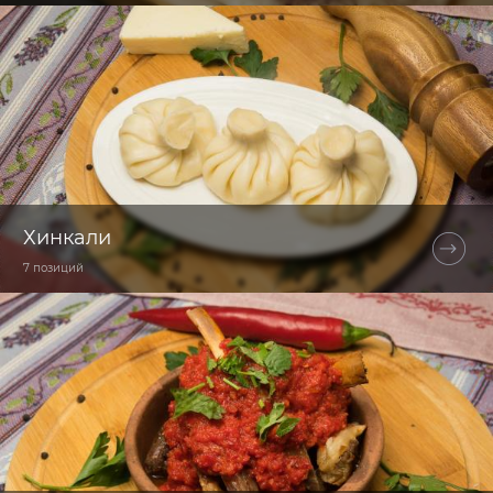
Хинкали
7 позиций