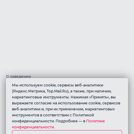
О заведении
Мы используем cookie, сервисы веб-аналитики
В ресторане грузинской кухни «АРГО» мы создали атмосферу
(Яндекс.Метрика, Top.Mail.Ru), а также, при наличии,
грузинского дома, который всегда отличается особым
маркетинговые инструменты. Нажимая «Принять», вы
отношением к гостям!В нашем ресторане Вас встретят
выражаете согласие на использование cookie, сервисов
радушием и знаменитым гостеприимством, а на Вашем столе
веб-аналитики и, при их применении, маркетинговых
появится по настоящему вкусная, здоровая и разнообразная
инструментов в соответствии с Политикой
еда, ароматы которой напомнят многоликое грузинское
конфиденциальности. Подробнее — в
Политике
многоголосые
конфиденциальности
.