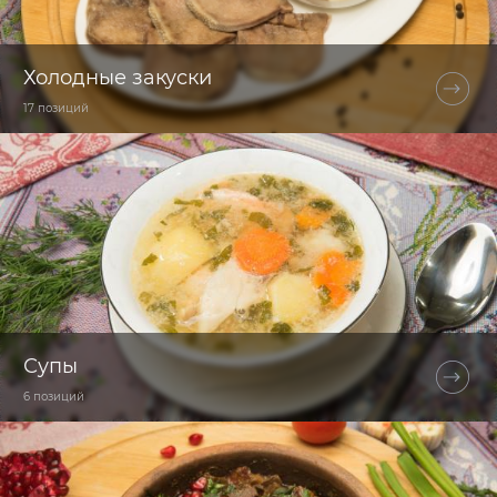
Холодные закуски
17 позиций
Супы
6 позиций