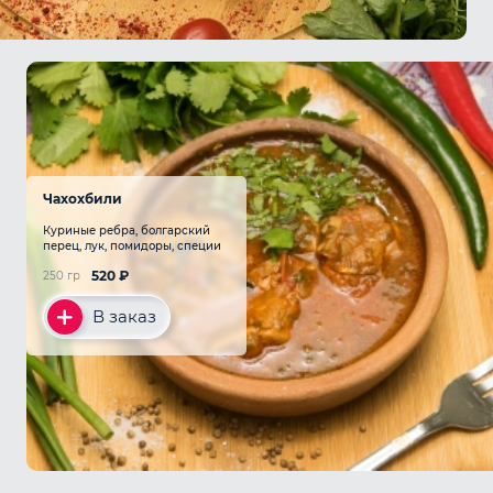
Чахохбили
Куриные ребра, болгарский
перец, лук, помидоры, специи
520
₽
250 гр
В заказ