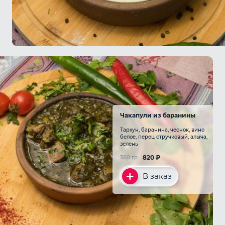
Чакапули из баранины
Тархун, баранина, чеснок, вино
белое, перец стручковый, алыча,
зелень
820
₽
300 гр
В заказ