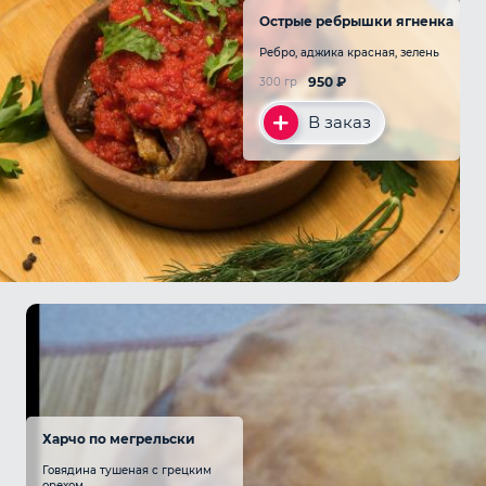
Острые ребрышки ягненка
Ребро, аджика красная, зелень
950
₽
300 гр
В заказ
Харчо по мегрельски
Говядина тушеная с грецким
орехом