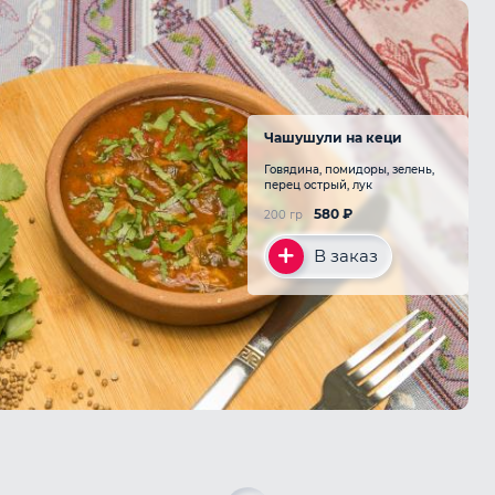
Чашушули на кеци
Говядина, помидоры, зелень,
перец острый, лук
580
₽
200 гр
В заказ