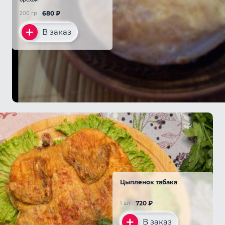
680
₽
200 гр
В заказ
Цыпленок табака
720
₽
1 шт
В заказ