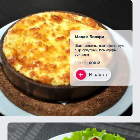
Мадам Бовари
Шампиньоны, картофель, лук,
сыр сулугуни, помидоры,
свинина
600
₽
300 гр
В заказ