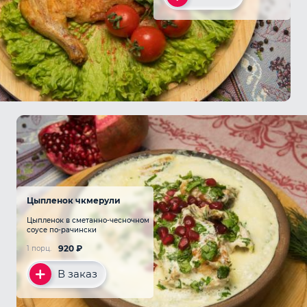
Цыпленок чкмерули
Цыпленок в сметанно-чесночном
соусе по-рачински
920
₽
1 порц.
В заказ