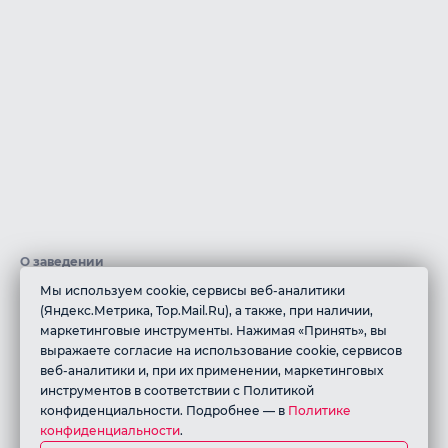
О заведении
Мы используем cookie, сервисы веб-аналитики
В ресторане грузинской кухни «АРГО» мы создали атмосферу
(Яндекс.Метрика, Top.Mail.Ru), а также, при наличии,
грузинского дома, который всегда отличается особым
маркетинговые инструменты. Нажимая «Принять», вы
отношением к гостям!В нашем ресторане Вас встретят
выражаете согласие на использование cookie, сервисов
радушием и знаменитым гостеприимством, а на Вашем столе
веб-аналитики и, при их применении, маркетинговых
появится по настоящему вкусная, здоровая и разнообразная
инструментов в соответствии с Политикой
еда, ароматы которой напомнят многоликое грузинское
конфиденциальности. Подробнее — в
Политике
конфиденциальности
.
многоголосые