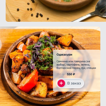
Оджахури
Свинина или говядина (на
выбор), картофель, зелень,
болгарский перец, лук, специи
550
₽
250 гр
В заказ