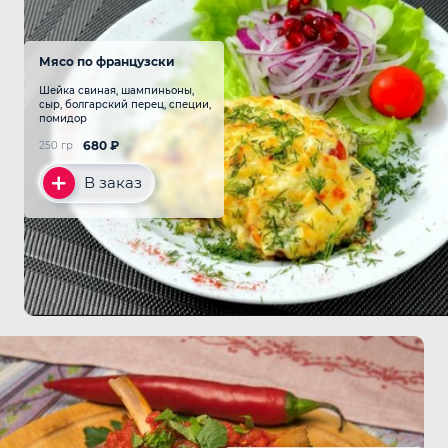
Мясо по французски
Шейка свиная, шампиньоны,
сыр, болгарский перец, специи,
помидор
680
₽
250 гр
В заказ