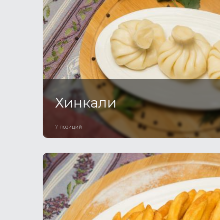
Хинкали
7 позиций