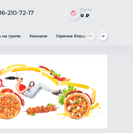
Пусто
16-210-72-17
0 ₽
 на гриле
Хинкали
Горячие блюда
Гарнир
Вы