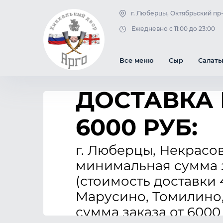
г. Люберцы, Октябрьский пр-к
Блюда из рыбы
Варенье
Чай в чайнике
Ежедневно с 11:00 до 23:00
Горячие блюда
Десерты
Напитки
Все меню
Сыр
Салат
ДОСТАВКА 
6000 РУБ:
г. Люберцы, Некрасо
минимальная сумма з
(стоимость доставки 
Марусино, Томилино
сумма заказа от 6000