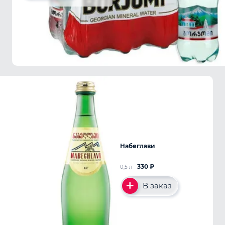
Набеглави
330
₽
0,5 л
В заказ