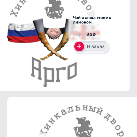
Чай в стаканчике с
лимоном
80
₽
1 порц.
В заказ