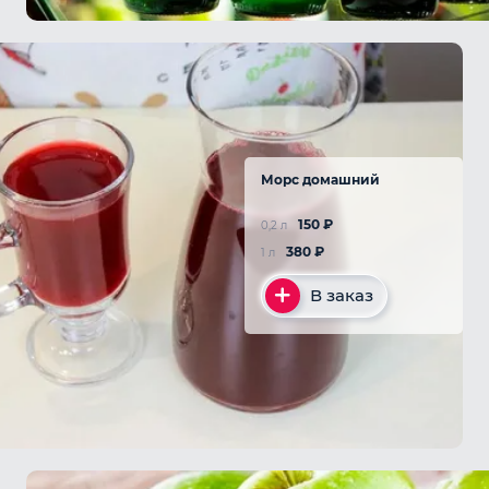
Морс домашний
150
₽
0,2 л
380
₽
1 л
В заказ