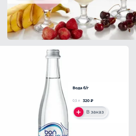
Вода б/г
320
₽
0,5 л
В заказ