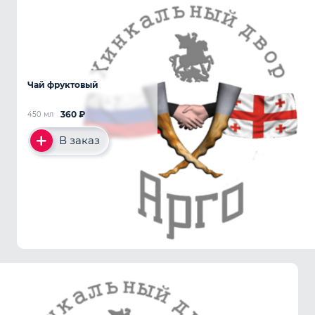
Чай фруктовый
360
₽
450 мл
В заказ