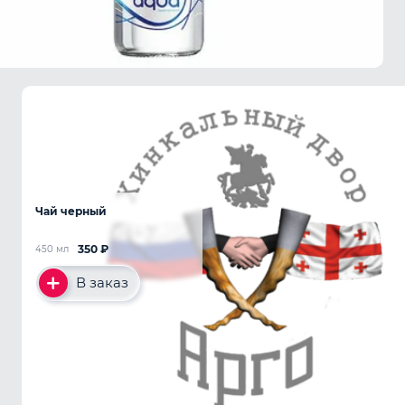
Чай черный
350
₽
450 мл
В заказ