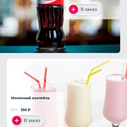
В заказ
Молочный коктейль
350
₽
0,3 л
В заказ