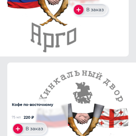
В заказ
Кофе по-восточному
220
₽
75 мл
В заказ