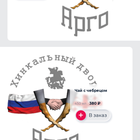
Чай с чебрецом
380
₽
450 мл
В заказ