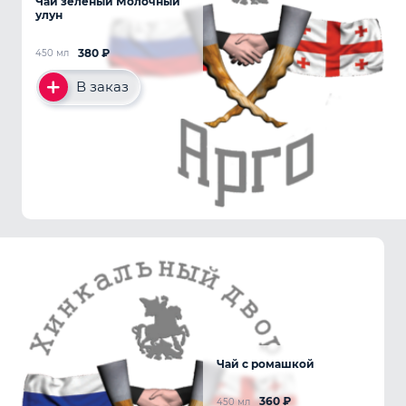
Чай зеленый Молочный
улун
380
₽
450 мл
В заказ
Чай с ромашкой
360
₽
450 мл