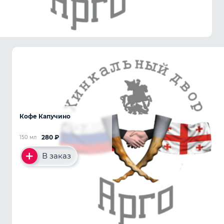
Кофе Капучино
280
₽
150 мл
В заказ