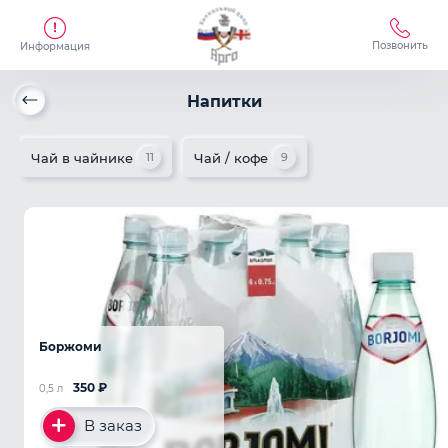
Позвонить
Информация
Напитки
Чай в чайнике
Чай / кофе
11
9
Боржоми
350
₽
0,5 л
В заказ