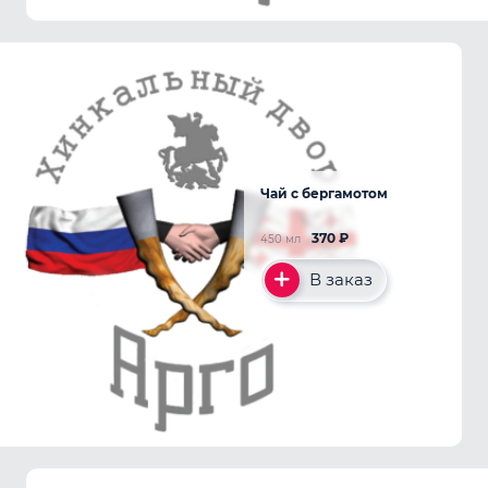
Чай с бергамотом
370
₽
450 мл
В заказ