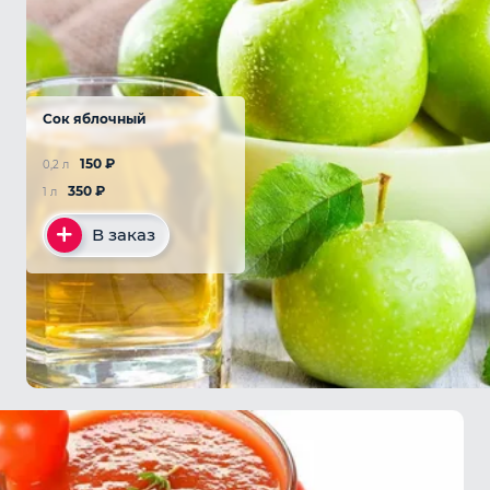
Сок яблочный
150
₽
0,2 л
350
₽
1 л
В заказ