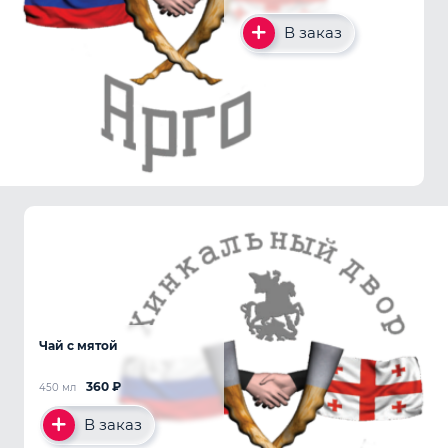
В заказ
Чай с мятой
360
₽
450 мл
В заказ