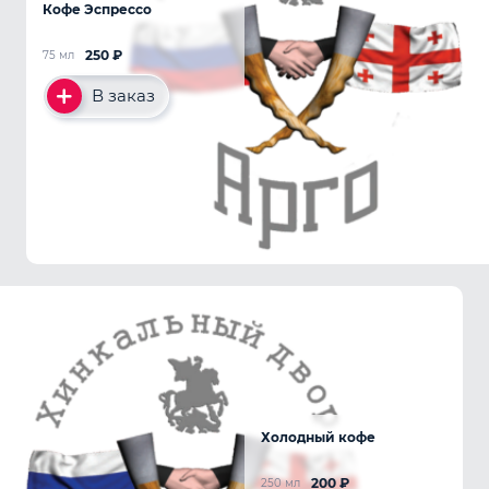
Кофе Эспрессо
250
₽
75 мл
В заказ
Холодный кофе
200
₽
250 мл