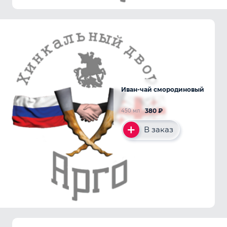
Иван-чай смородиновый
380
₽
450 мл
В заказ