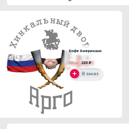
Кофе Американо
220
₽
150 мл
В заказ