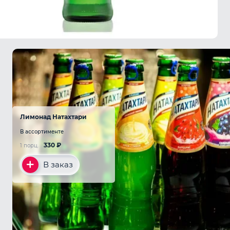
Лимонад Натахтари
В ассортименте
330
₽
1 порц.
В заказ