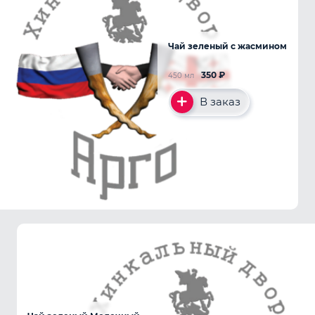
Чай зеленый с жасмином
350
₽
450 мл
В заказ