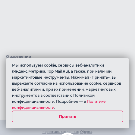
О заведении
Мы используем cookie, сервисы веб-аналитики
В ресторане грузинской кухни «АРГО» мы создали атмосферу
(Яндекс.Метрика, Top.Mail.Ru), а также, при наличии,
грузинского дома, который всегда отличается особым
маркетинговые инструменты. Нажимая «Принять», вы
отношением к гостям!В нашем ресторане Вас встретят
выражаете согласие на использование cookie, сервисов
радушием и знаменитым гостеприимством, а на Вашем столе
веб-аналитики и, при их применении, маркетинговых
появится по настоящему вкусная, здоровая и разнообразная
инструментов в соответствии с Политикой
еда, ароматы которой напомнят многоликое грузинское
конфиденциальности. Подробнее — в
Политике
конфиденциальности
.
многоголосые
Принять
Работает на платформе QR-Cafe. Все права защищены.
Политика
персональных данных
.
Оферта
.