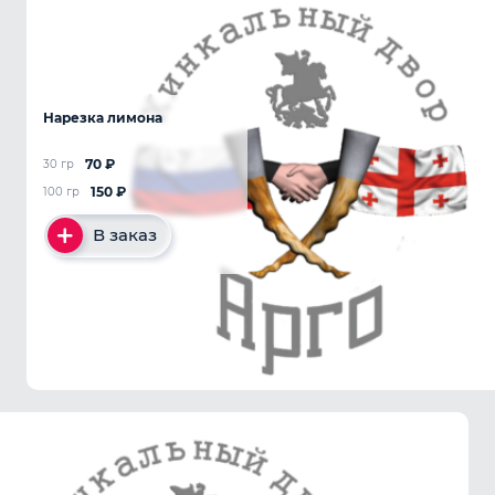
Нарезка лимона
70
₽
30 гр
150
₽
100 гр
В заказ