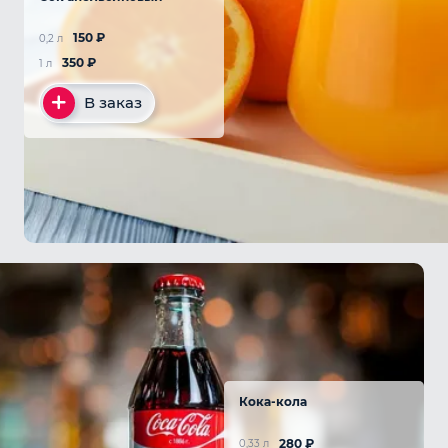
150
₽
0,2 л
350
₽
1 л
В заказ
Кока-кола
280
₽
0,33 л