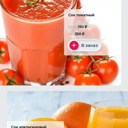
Сок томатный
150
₽
0,2 л
350
₽
1 л
В заказ
Сок апельсиновый