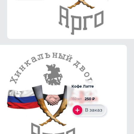
Кофе Латте
250
₽
150 мл
В заказ