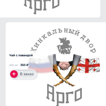
Чай с лавандой
350
₽
450 мл
В заказ