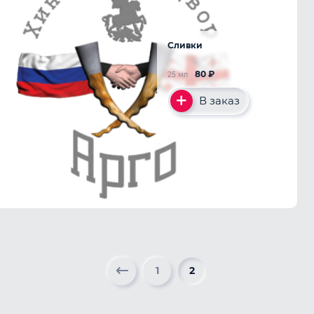
Сливки
80
₽
25 мл
В заказ
1
2