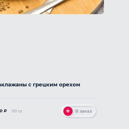
аклажаны с грецким орехом
В заказ
80
₽
150 гр