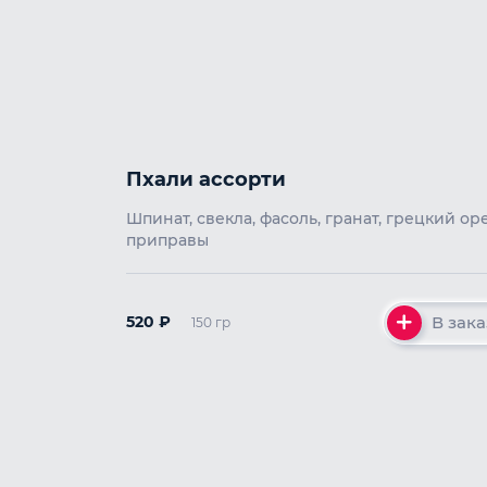
Пхали ассорти
Шпинат, свекла, фасоль, гранат, грецкий оре
приправы
В зака
520
₽
150 гр