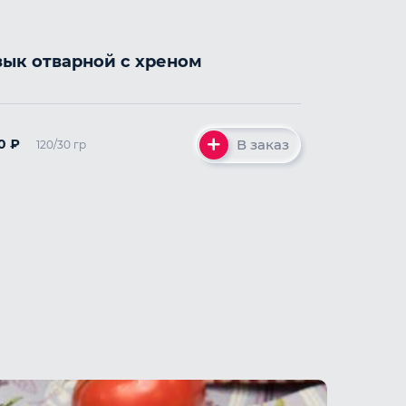
зык отварной с хреном
В заказ
20
₽
120/30 гр