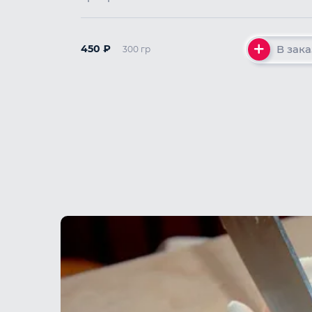
В зака
450
₽
300 гр