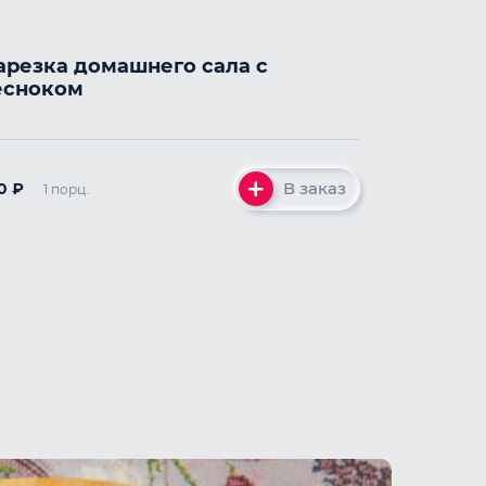
арезка домашнего сала с
есноком
В заказ
20
₽
1 порц.