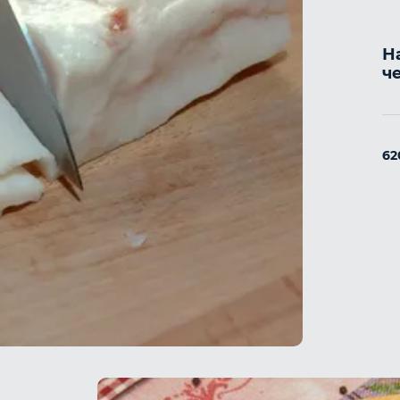
Н
ч
6