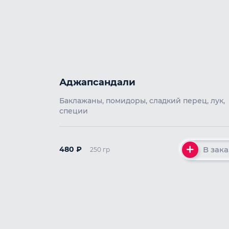
Аджапсандали
Баклажаны, помидоры, сладкий перец, лук,
специи
В зака
480
₽
250 гр