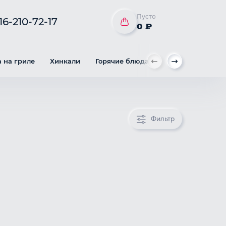
Пусто
16-210-72-17
0 ₽
 на гриле
Хинкали
Горячие блюда
Гарнир
Вы
Фильтр