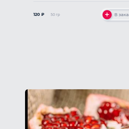
В зака
120
₽
50 гр