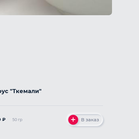
оус "Ткемали"
В заказ
0
₽
50 гр