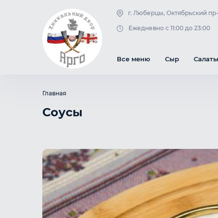
г. Люберцы, Октябрьский пр-к
Блюда из рыбы
Варенье
Чай в чайнике
Ежедневно с 11:00 до 23:00
Горячие блюда
Десерты
Напитки
Все меню
Сыр
Салат
Главная
Соусы