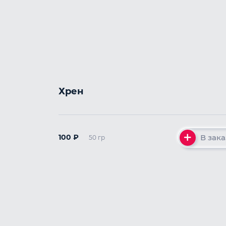
Хрен
В зака
100
₽
50 гр