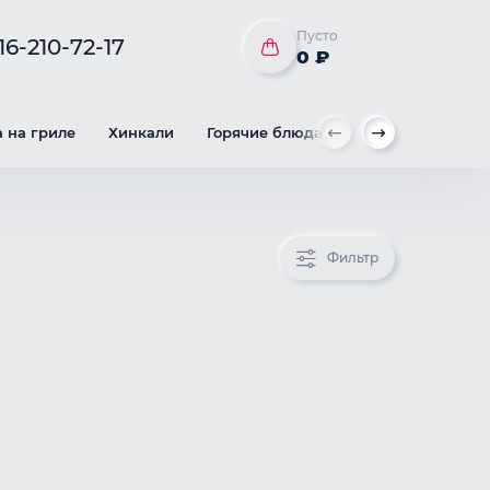
Пусто
16-210-72-17
0 ₽
 на гриле
Хинкали
Горячие блюда
Гарнир
Вы
Фильтр