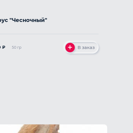
оус "Чесночный"
В заказ
0
₽
50 гр