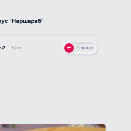
оус "Наршараб"
В заказ
0
₽
50 гр