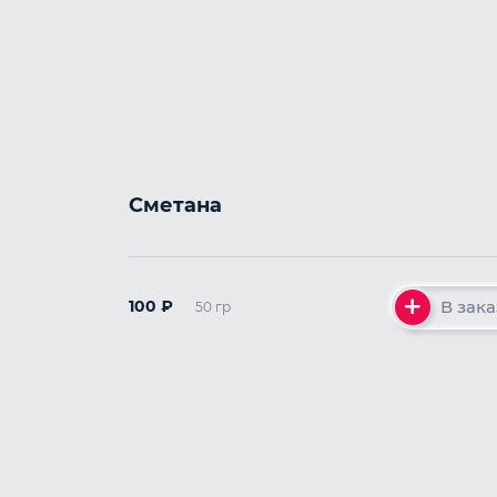
Сметана
В зака
100
₽
50 гр